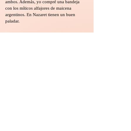
ambos. Además, yo compré una bandeja 
con los míticos alfajores de maicena 
argentinos. En Nazaret tienen un buen 
paladar.
Nazaret es una ciudad preciosa. Es conocida 
por su tradición cristiana, porque es donde 
se originó. Pero desafortunadamente, no 
todo el mundo sabe que es una ciudad árabe 
ubicada en Israel. Y menos saben que en 
Nazaret los árabes hablan hebreo, los judíos 
hablan árabe, y todos se sonríen.
Gabriel en Israel
Entradas recientes
Ver todo