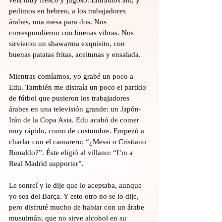
veía muy fresco y jugoso. Entramos ahí, y 
pedimos en hebreo, a los trabajadores 
árabes, una mesa para dos. Nos 
correspondieron con buenas vibras. Nos 
sirvieron un shawarma exquisito, con 
buenas patatas fritas, aceitunas y ensalada.
Mientras comíamos, yo grabé un poco a 
Edu. También me distraía un poco el partido 
de fútbol que pusieron los trabajadores 
árabes en una televisión grande: un Japón-
Irán de la Copa Asia. Edu acabó de comer 
muy rápido, como de costumbre. Empezó a 
charlar con el camarero: “¿Messi o Cristiano 
Ronaldo?”. Éste eligió al villano: “I’m a 
Real Madrid supporter”.
Le sonreí y le dije que lo aceptaba, aunque 
yo sea del Barça. Y esto otro no se lo dije, 
pero disfruté mucho de hablar con un árabe 
musulmán, que no sirve alcohol en su 