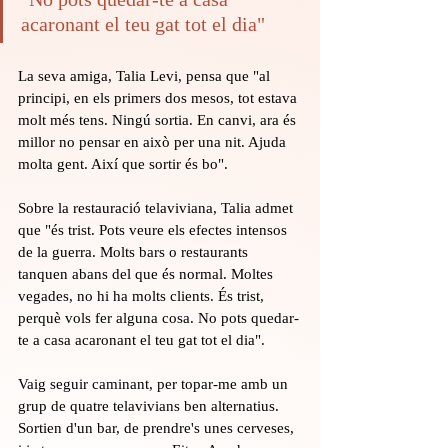
acaronant el teu gat tot el dia"
La seva amiga, Talia Levi, pensa que "al 
principi, en els primers dos mesos, tot estava 
molt més tens. Ningú sortia. En canvi, ara és 
millor no pensar en això per una nit. Ajuda 
molta gent. Així que sortir és bo".
Sobre la restauració telaviviana, Talia admet 
que "és trist. Pots veure els efectes intensos 
de la guerra. Molts bars o restaurants 
tanquen abans del que és normal. Moltes 
vegades, no hi ha molts clients. És trist, 
perquè vols fer alguna cosa. No pots quedar-
te a casa acaronant el teu gat tot el dia".
Vaig seguir caminant, per topar-me amb un 
grup de quatre telavivians ben alternatius. 
Sortien d'un bar, de prendre's unes cerveses, 