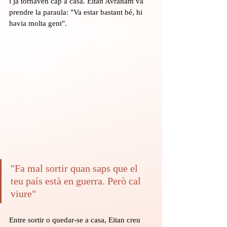
i ja tornaven cap a casa. Eitan Avraham va 
prendre la paraula: "Va estar bastant bé, hi 
havia molta gent".
"Fa mal sortir quan saps que el 
teu país està en guerra. Però cal 
viure"
Entre sortir o quedar-se a casa, Eitan creu 