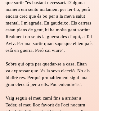
que sortir "és bastant necessari. D'alguna 
manera em sento malament per fer-ho, però 
encara crec que és bo per a la meva salut 
mental. I m'agrada. En gaudeixo. Els carrers 
estan plens de gent, hi ha molta gent sortint. 
Realment no sents la guerra des d'aquí, a Tel 
Aviv. Fer mal sortir quan saps que el teu país 
està en guerra. Però cal viure".
Sobre qui opta per quedar-se a casa, Eitan 
va expressar que "és la seva elecció. No els 
hi diré res. Perquè probablement sigui una 
gran elecció per a ells. Puc entendre'ls".
Vaig seguir el meu camí fins a arribar a 
Teder, el meu lloc favorit de l'oci nocturn 
telavivià. A l'entrada, hi havia una parella 
d'israelians asseguda en un banc. Ella, Li Na 
Wang, em va explicar que aquí "sento que 
tots tendim a distreure'ns, de tot. Podem 
despertar i llegir les notícies i sentir-nos molt 