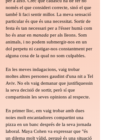
per a això. Crec que cadascú ha de fer no 
només el que consideri correcte, sinó el que 
també li faci sentir millor. La meva sensació 
particular és que és una necessitat. Sortir de 
festa és tan necessari per a l'ésser humà com 
ho és anar en 
manada
 per als lleons. Som 
animals, i no podem submergir-nos en un 
dol perpetu ni castigar-nos constantment per 
alguna cosa de la qual no som culpables.
En les meves indagacions, vaig trobar 
moltes altres persones gaudint d'una nit a Tel 
Aviv. No els vaig demanar que justifiquessin 
la seva decisió de sortir, però sí que 
compartissin les seves opinions al respecte.
En primer lloc, em vaig trobar amb dues 
noies molt encantadores compartint una 
pizza en un banc després de la seva jornada 
laboral. Maya Cohen va expressar que "és 
un dilema molt vàlid, perquè és una situació 